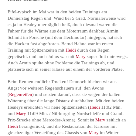
Eifel-typisch im Mai war in den beiden Trainings am
Donnerstag Regen und Wind bei 5 Grad. Normalerweise wird
es ja im Healey unerträglich heiß, doch diesmal waren die
Fahrer für die Wärme aus dem Motorraum dankbar. Armin
Schmitt im Porsche (mit dem Heckmotor) hingegen, hat sich
die Hacken fast abgefroren. Bernd Hahne war im ersten
Training mit Spitzenzeiten mit
Heidi
durch den Regen
gepeitscht, und auch Julius war mit
Mary
super flott unterwegs.
Auch Armin spulte ohne Probleme die Trainings ab, und
platzierte sich in seiner Klasse auf einem der vorderen Plätze.
Beim Rennen endlich: Trocken! Dennoch blieben wir aus
Angst vor weiteren Regenschauern auf den Avons
(
Regenreifen
) und setzten darauf, dass sie wegen der kalten
Witterung über die lange Distanz durchhalten. Mit den beiden
Healeys erreichten wir neue Spitzenzeiten (
Heidi
11:02 Min.
und
Mary
11:09 Min. / Nürburgring Nordschleife und Grand-
Prix-Strecke ohne Mercedes-Arena). Somit ist
Mary
zeitlich an
Heidi
herangerückt, und die Restauration der Karosse mit
gleichzeitiger Versteifung des Chassis von
Mary
im Winter