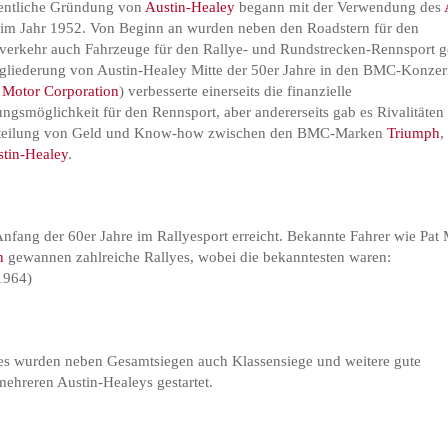
gentliche Gründung von
Austin-Healey
begann mit der Verwendung des
im Jahr 1952. Von Beginn an wurden neben den Roadstern für den
verkehr auch Fahrzeuge für den Rallye- und Rundstrecken-Rennsport g
gliederung von Austin-Healey Mitte der 50er Jahre in den BMC-Konze
h Motor Corporation
) verbesserte einerseits die finanzielle
ungsmöglichkeit für den Rennsport, aber andererseits gab es Rivalitäten
rteilung von Geld und Know-how zwischen den BMC-Marken
Triumph
tin-Healey
.
nfang der 60er Jahre im Rallyesport erreicht. Bekannte Fahrer wie Pat 
n
gewannen zahlreiche Rallyes, wobei die bekanntesten waren:
1964)
yes wurden neben Gesamtsiegen auch Klassensiege und weitere gute
mehreren Austin-Healeys gestartet.