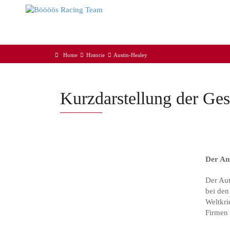
Home
Historie
Austin-Healey
Kurzdarstellung der Ge
Der An
Der Au
bei de
Weltkr
Firme