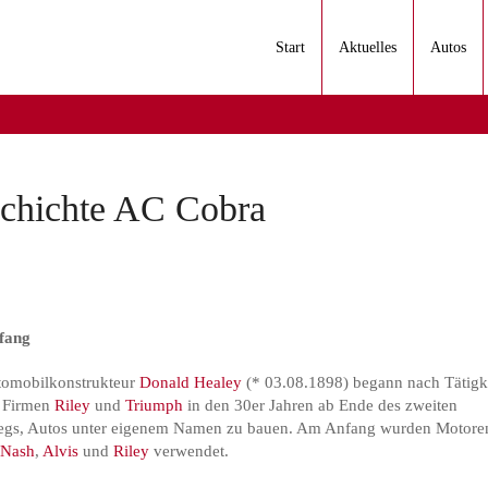
Start
Aktuelles
Autos
schichte AC Cobra
fang
tomobilkonstrukteur
Donald Healey
(* 03.08.1898) begann nach Tätigk
n Firmen
Riley
und
Triumph
in den 30er Jahren ab Ende des zweiten
iegs, Autos unter eigenem Namen zu bauen. Am Anfang wurden Motore
n
Nash
,
Alvis
und
Riley
verwendet.